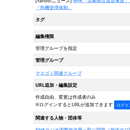
[Yahoo!ニュース]
NHK「尖閣発言放送事故
「危機管理体制」
タグ
編集権限
管理グループを指定
管理グループ
マスゴミ関連グループ
URL追加・編集設定
作成自由、変更は作成者のみ
※ログインするとURLが追加できます
ログイ
関連する人物・団体等
NHKラジオ国際放送乗っ取り問題（放送テロ