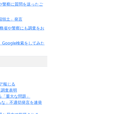
や警察に質問を送ったご
中国領土」発言
外務省や警察にも調査をお
oogle検索をしてみた
ア報じる
て調査表明
る「重大な問題」
るな」不適切発言を連発