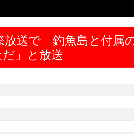
際放送で「釣魚島と付属
土だ」と放送