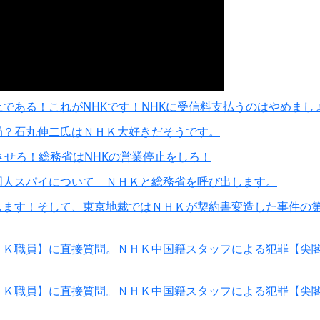
である！これがNHKです！NHKに受信料支払うのはやめまし
局？石丸伸二氏はＮＨＫ大好きだそうです。
させろ！総務省はNHKの営業停止をしろ！
国人スパイについて ＮＨＫと総務省を呼び出します。
します！そして、東京地裁ではＮＨＫが契約書変造した事件の
ＨＫ職員】に直接質問。ＮＨＫ中国籍スタッフによる犯罪【尖
ＨＫ職員】に直接質問。ＮＨＫ中国籍スタッフによる犯罪【尖