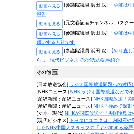
[参議院議員 浜田 聡]
「尖閣は中
動画を見る
報告
[元文春記者チャンネル (スクープ考
動画を見る
[参議院議員 浜田 聡]
「尖閣は中
動画を見る
願いする方針です
[参議院議員 浜田 聡]
【やり直し
動画を見る
ら… 現代ビジネスでのK氏の記事紹介
その他
[日本放送協会]
ラジオ国際放送問題への対応
[NHKニュース]
NHK ラジオ国際放送などで
[産経新聞：産経ニュース]
NHK国際放送「
[産経新聞：産経ニュース]
NHK「極めて深
[マネー現代]
NHKが国際放送で「尖閣諸島
[現代ビジネス]
トヨタにユニクロ、内閣府や
したNHK中国人スタッフの「ヤバすぎる経歴