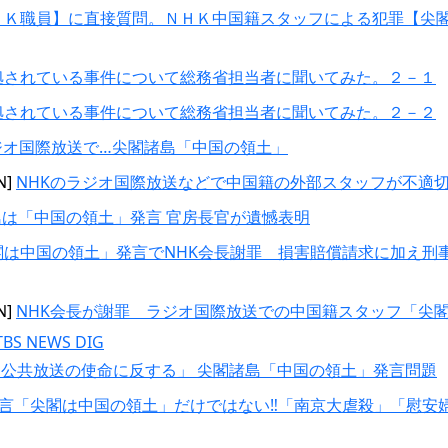
ＨＫ職員】に直接質問。ＮＨＫ中国籍スタッフによる犯罪【尖
拠されている事件について総務省担当者に聞いてみた。２－１
拠されている事件について総務省担当者に聞いてみた。２－２
ジオ国際放送で…尖閣諸島「中国の領土」
N]
NHKのラジオ国際放送などで中国籍の外部スタッフが不適切発言｜
島は「中国の領土」発言 官房長官が遺憾表明
閣は中国の領土」発言でNHK会長謝罪 損害賠償請求に加え刑
N]
NHK会長が謝罪 ラジオ国際放送での中国籍スタッフ「尖
NEWS DIG
公共放送の使命に反する」 尖閣諸島「中国の領土」発言問題
発言「尖閣は中国の領土」だけではない‼「南京大虐殺」「慰安婦