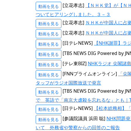
[立花孝志]
【ＮＨＫ党】が【Ｎ
動画を見る
ついてヒアリングしました。３－３
[立花孝志]
ＮＨＫが中国人に占
動画を見る
[立花孝志]
ＮＨＫが中国人に占
動画を見る
[日テレNEWS]
【NHK謝罪】ラ
動画を見る
[TBS NEWS DIG Powered by JN
動画を見る
[テレ東BIZ]
NHKラジオ 尖閣諸
動画を見る
[FNNプライムオンライン]
「尖
動画を見る
タッフがラジオ国際放送で発言
[TBS NEWS DIG Powered by JN
動画を見る
で 英語で「南京大虐殺を忘れるな」とも｜TBS 
[日テレNEWS]
【松本総務相】「
動画を見る
[参議院議員 浜田 聡]
NHK問題
動画を見る
いて 外務省や警察からの回答のご報告