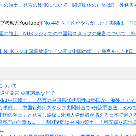
国の領土」発言のNHKについて 関連団体の正体は⁉ 外務省
察系YouTube)]
No.449 ＮＨＫがやらかした！尖閣は「
国の領土」NHKラジオでの中国籍スタッフの発言について 
】NHKラジオ国際放送で「尖閣は中国の領土」発言をしたK氏 G
について
不適切発言 尖閣諸島などで
尖閣は中国領土」、発言の中国籍40代男性は帰国か 海外メディ
刻な事態」 中国籍外部スタッフ尖閣発言で5分謝罪放送 改め
は中国の領土」と発言し波紋…外国人労働者が増える日本で起き
警察庁の仕事も…！「尖閣諸島は中国の領土」「慰安婦を忘れ
」