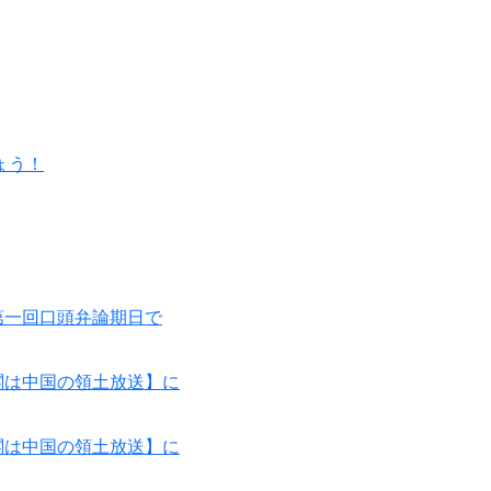
ょう！
第一回口頭弁論期日で
閣は中国の領土放送】に
閣は中国の領土放送】に