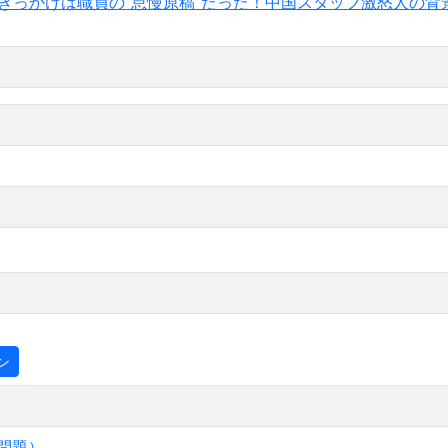
」きっかけは職員の“怠慢原稿”だった！中国スタッフ激怒人の背
ン
問題）