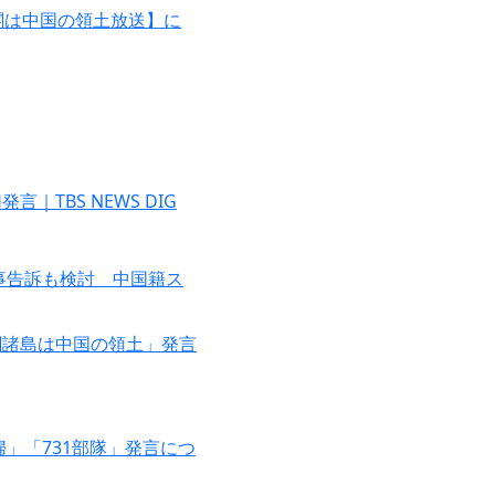
閣は中国の領土放送】に
TBS NEWS DIG
事告訴も検討 中国籍ス
閣諸島は中国の領土」発言
」「731部隊」発言につ