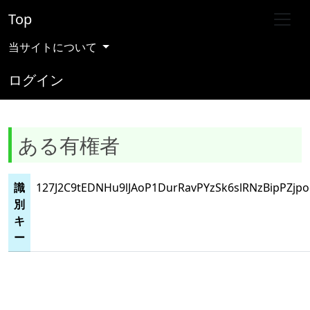
Top
当サイトについて
ログイン
ある有権者
識
127J2C9tEDNHu9lJAoP1DurRavPYzSk6slRNzBipPZjp
別
キ
ー