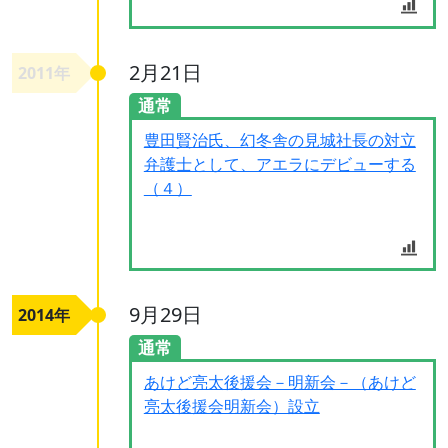
2月21日
2011年
通常
豊田賢治氏、幻冬舎の見城社長の対立
弁護士として、アエラにデビューする
（４）
9月29日
2014年
通常
あけど亮太後援会－明新会－（あけど
亮太後援会明新会）設立