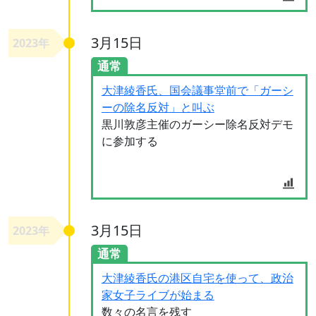
3月15日
2023年
通常
大津綾香氏、国会議事堂前で「ガーシ
ーの除名反対」と叫ぶ
黒川敦彦主催のガーシー除名反対デモ
に参加する
3月15日
2023年
通常
大津綾香氏の港区自宅を使って、政治
家女子ライブが始まる
数々の名言を残す