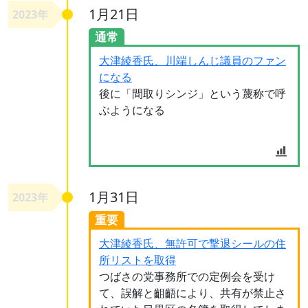
1月21日
2023年
通常
大津綾香氏、川端しんじ議員のファン
になる
後に「間取りシンジ」という蔑称で呼
ぶようになる
1月31日
2023年
重要
大津綾香氏、無許可で撃退シールの住
所リストを取得
つばさの党事務所での定例会を受け
て、誤解と齟齬により、共有が禁止さ