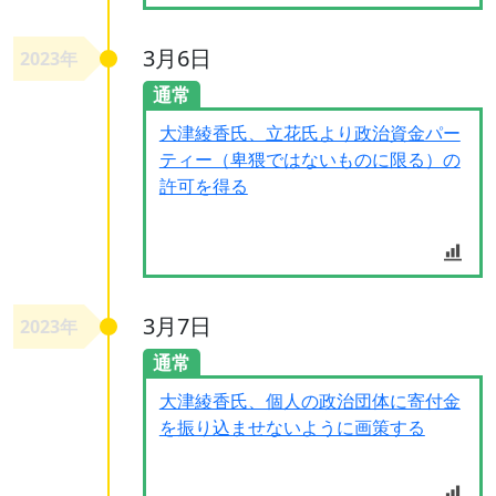
3月6日
2023年
通常
大津綾香氏、立花氏より政治資金パー
ティー（卑猥ではないものに限る）の
許可を得る
3月7日
2023年
通常
大津綾香氏、個人の政治団体に寄付金
を振り込ませないように画策する