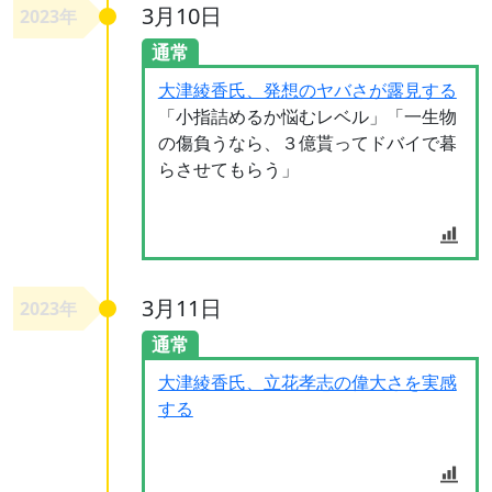
3月10日
2023年
通常
大津綾香氏、発想のヤバさが露見する
「小指詰めるか悩むレベル」「一生物
の傷負うなら、３億貰ってドバイで暮
らさせてもらう」
3月11日
2023年
通常
大津綾香氏、立花孝志の偉大さを実感
する