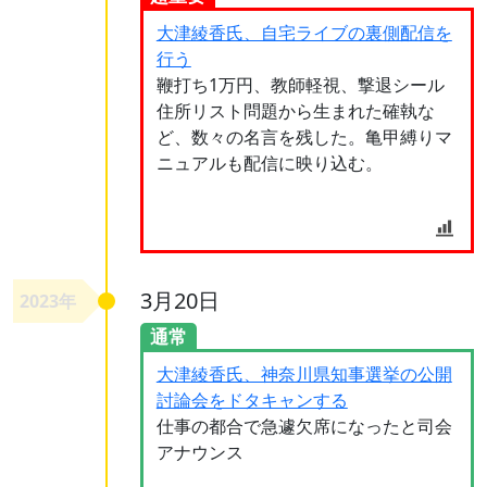
大津綾香氏、自宅ライブの裏側配信を
行う
鞭打ち1万円、教師軽視、撃退シール
住所リスト問題から生まれた確執な
ど、数々の名言を残した。亀甲縛りマ
ニュアルも配信に映り込む。
3月20日
2023年
通常
大津綾香氏、神奈川県知事選挙の公開
討論会をドタキャンする
仕事の都合で急遽欠席になったと司会
アナウンス