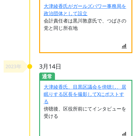
大津綾香氏がガールズパワー事務局を
政治団体として設立
会計責任者は黒川敦彦氏で、つばさの
党と同じ所在地
3月14日
2023年
通常
大津綾香氏、目黒区議会を傍聴し、居
眠りする区長を撮影してXにポストす
る
傍聴後、区役所前にてインタビューを
受ける