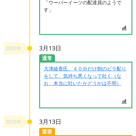
「ウーバーイーツの配達員のようで
す」
3月13日
2023年
通常
大津綾香氏、４０分だけ朝のビラ配り
をして、気持ち悪くなって吐く（な
お、本当に吐いたかどうかは不明）
3月13日
2023年
重要