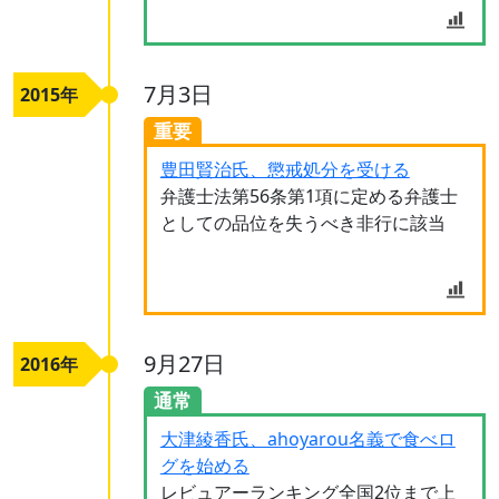
7月3日
2015年
重要
豊田賢治氏、懲戒処分を受ける
弁護士法第56条第1項に定める弁護士
としての品位を失うべき非行に該当
9月27日
2016年
通常
大津綾香氏、ahoyarou名義で食べロ
グを始める
レビュアーランキング全国2位まで上