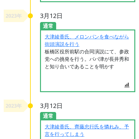
3月12日
2023年
通常
大津綾香氏、メロンパンを食べながら
街頭演説を行う
板橋区役所前駅の合同演説にて、参政
党への挑発を行う。パパ津が長井秀和
と知り合いであることを明かす
3月12日
2023年
通常
大津綾香氏、齊藤忠行氏を憐れみ、予
言を行ってしまう