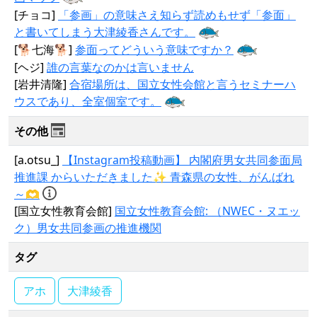
[チョコ]
「参画」の意味さえ知らず読めもせず「参面」
と書いてしまう大津綾香さんです。
[🐕七海🐕]
参面ってどういう意味ですか？
[ヘジ]
誰の言葉なのかは言いません
[岩井清隆]
合宿場所は、国立女性会館と言うセミナーハ
ウスであり、全室個室です。
その他
[a.otsu_]
【Instagram投稿動画】 内閣府男女共同参面局
推進課 からいただきました✨ 青森県の女性、がんばれ
～🫶
[国立女性教育会館]
国立女性教育会館: （NWEC・ヌエッ
ク）男女共同参画の推進機関
タグ
アホ
大津綾香