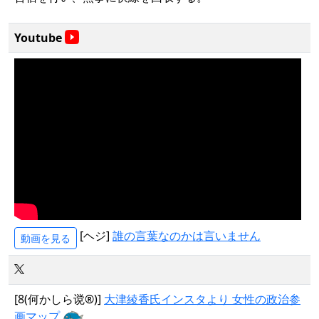
Youtube
[ヘジ]
誰の言葉なのかは言いません
動画を見る
[8(何かしら谠®)]
大津綾香氏インスタより 女性の政治参
画マップ