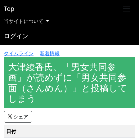
Top
当サイトについて
ログイン
タイムライン
新着情報
大津綾香氏、「男女共同参
画」が読めずに「男女共同参
面（さんめん）」と投稿して
しまう
シェア
日付