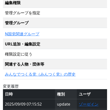
編集権限
管理グループを指定
管理グループ
N国党関連グループ
URL追加・編集設定
権限設定に従う
関連する人物・団体等
みんなでつくる党（みんつく党）の歴史
変更履歴
日時
種別
ユーザ
2025/09/09 07:15:52
update
ゾーゼイン