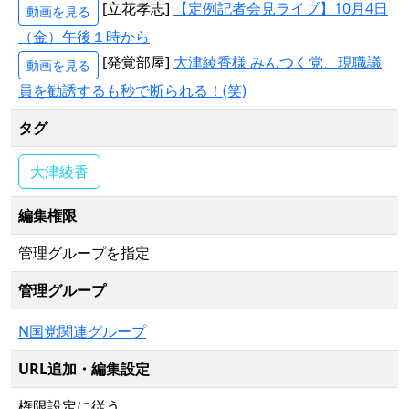
[立花孝志]
【定例記者会見ライブ】10月4日
動画を見る
（金）午後１時から
[発覚部屋]
大津綾香様 みんつく党、現職議
動画を見る
員を勧誘するも秒で断られる！(笑)
タグ
大津綾香
編集権限
管理グループを指定
管理グループ
N国党関連グループ
URL追加・編集設定
権限設定に従う