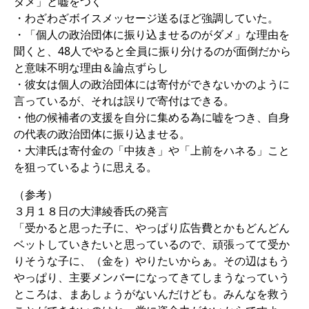
ダメ」と嘘をつく
・わざわざボイスメッセージ送るほど強調していた。
・「個人の政治団体に振り込ませるのがダメ」な理由を
聞くと、48人でやると全員に振り分けるのが面倒だから
と意味不明な理由＆論点ずらし
・彼女は個人の政治団体には寄付ができないかのように
言っているが、それは誤りで寄付はできる。
・他の候補者の支援を自分に集める為に嘘をつき、自身
の代表の政治団体に振り込ませる。
・大津氏は寄付金の「中抜き」や「上前をハネる」こと
を狙っているように思える。
（参考）
３月１８日の大津綾香氏の発言
「受かると思った子に、やっぱり広告費とかもどんどん
ベットしていきたいと思っているので、頑張ってて受か
りそうな子に、（金を）やりたいからぁ。その辺はもう
やっぱり、主要メンバーになってきてしまうなっていう
ところは、まあしょうがないんだけども。みんなを救う