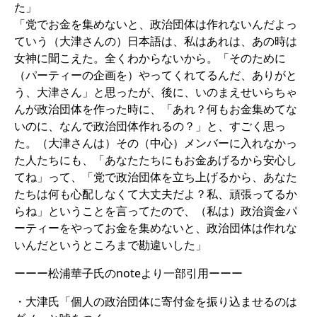
た」
「党でお金を集めないと、政治団体は作れないんだよっ
ていう（大津さんの）日本語は、私はあれは、あの時は
女神に聞こえた。全くわからないから。「そのために
（パーティーの企画を）やってくれてるんだ、ありがと
う、大津さん」と思ったが、後に、いのまえせいらちゃ
んが政治団体を作った時に、「あれ？何もお金集めてな
いのに、なんで政治団体作れるの？」と、すごく思っ
た。（大津さんは）その（中心）メンバーに入れなかっ
た人たちにも、「あなたたちにもお金あげるから安心し
てね」って、「党で政治団体を立ち上げるから、あなた
たちは何も心配しなくて大丈夫だよ？私、頑張ってるか
らね」ということを言ってたので、（私は）政治資金パ
ーティーをやってお金を集めないと、政治団体は作れな
いんだというところまで勘違いした」
ーーー松浦華子氏のnoteより一部引用ーーー
・大津氏「個人の政治団体に寄付金を振り込ませるのは