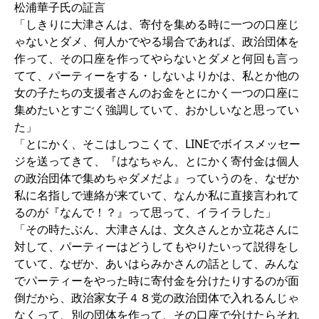
松浦華子氏の証言
「しきりに大津さんは、寄付を集める時に一つの口座じ
ゃないとダメ、何人かでやる場合であれば、政治団体を
作って、その口座を作ってやらないとダメと何回も言っ
てて、パーティーをする・しないよりかは、私とか他の
女の子たちの支援者さんのお金をとにかく一つの口座に
集めたいとすごく強調していて、おかしいなと思ってい
た」
「とにかく、そこはしつこくて、LINEでボイスメッセー
ジを送ってきて、『はなちゃん、とにかく寄付金は個人
の政治団体で集めちゃダメだよ』っていうのを、なぜか
私に名指しで連絡が来ていて、なんか私に直接言われて
るのが『なんで！？』って思って、イライラした」
「その時たぶん、大津さんは、文久さんとか立花さんに
対して、パーティーはどうしてもやりたいって説得をし
ていて、なぜか、あいはらみかさんの話として、みんな
でパーティーをやった時に寄付金を分けたりするのが面
倒だから、政治家女子４８党の政治団体で入れるんじゃ
なくって、別の団体を作って、その口座で分けたらそれ