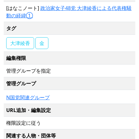
[はなこノート]
政治家女子48党 大津綾香による代表権騒
動の経緯①
タグ
大津綾香
金
編集権限
管理グループを指定
管理グループ
N国党関連グループ
URL追加・編集設定
権限設定に従う
関連する人物・団体等