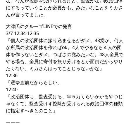
な。なんか控除を受けられるけど、監査がない政治団体
にするっていうことが必要かも、みたいなことをミカさ
んが言ってました」
大津氏のグループLINEでの発言
3/7 12:34-12:35
「個人の政治団体に振り込ませるがダメ。48党か、何人
か所属の政治団体を作ればok。4人でやるなら４人の団
体を作らないとダメ。つばさの党みたいな。48人全員で
やる場合、全員に寄付を振り分けるとか面倒だからやり
たくない、ミカさんはってことじゃないかな」
12:36
「選挙直前だかららしい」
12:40
「政治団体も、監査受ける、年５万くらいかかるやつじ
ゃなくて、監査受けず控除が受けられる政治団体の種類
に指定すべきとのこと」
ーーー