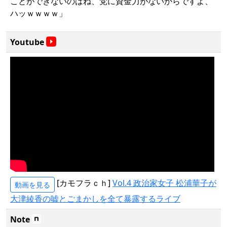
ことができないのはね、党に資金力がないからですよ、
ハッｗｗｗｗ」
Youtube
[カモフラｃｈ]
Vol.4 政治家女子 松浦華子が
動画を見る
大津綾香の嘘とごまかしを全て暴露するライブ
Note