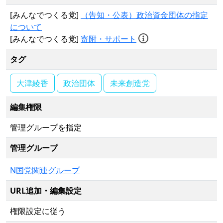
[みんなでつくる党]
（告知・公表）政治資金団体の指定
について
[みんなでつくる党]
寄附・サポート
タグ
大津綾香
政治団体
未来創造党
編集権限
管理グループを指定
管理グループ
N国党関連グループ
URL追加・編集設定
権限設定に従う