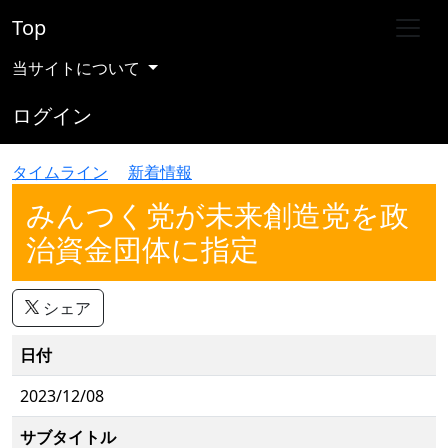
Top
当サイトについて
ログイン
タイムライン
新着情報
みんつく党が未来創造党を政
治資金団体に指定
シェア
日付
2023/12/08
サブタイトル