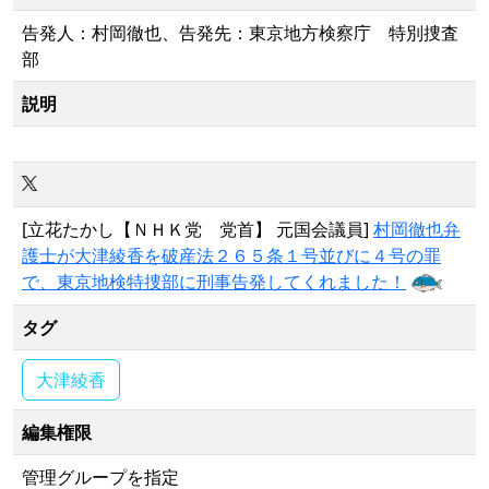
告発人：村岡徹也、告発先：東京地方検察庁 特別捜査
部
説明
[立花たかし【ＮＨＫ党 党首】 元国会議員]
村岡徹也弁
護士が大津綾香を破産法２６５条１号並びに４号の罪
で、東京地検特捜部に刑事告発してくれました！
タグ
大津綾香
編集権限
管理グループを指定