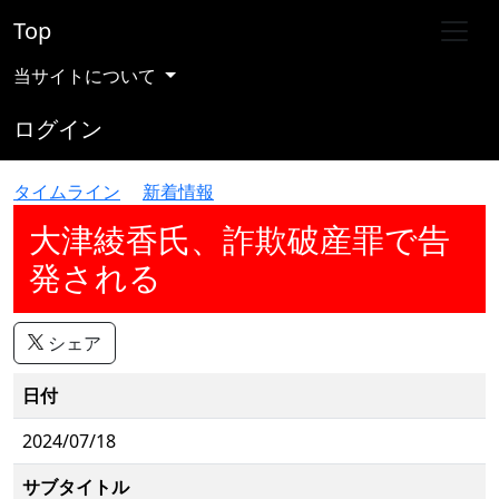
Top
当サイトについて
ログイン
タイムライン
新着情報
大津綾香氏、詐欺破産罪で告
発される
シェア
日付
2024/07/18
サブタイトル