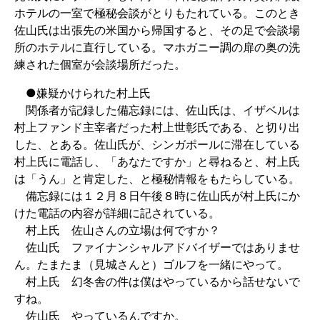
ホテルの一室で極秘会談がとりもたれている。このとき
佐山氏は出張先の米国から帰国すると、その足で会談場
所のホテルに直行している。マホガニー調の扉の奥の洗
練された個室が会談場所だった。
●嫌疑かけられた村上氏
関係者が記録した備忘録には、佐山氏は、イザベルは
村上ファンド主宰者だった村上世彰氏である、と切り出
した、とある。佐山氏が、シンガポールに滞在している
村上氏に電話し、「あなたですか」と尋ねると、村上氏
は「うん」と肯定した、と極秘情報をもたらしている。
備忘録には１２月８日午後８時に佐山氏が村上氏にか
けた電話の内容が詳細に記されている。
村上氏 佐山さんの立場は何ですか？
佐山氏 ファイナンシャルアドバイザーではありませ
ん。たまたま（見城さんと）ゴルフを一緒にやって。
村上氏 幻冬舎の件は僕はやっているから話せないで
すね。
佐山氏 やっているんですか。