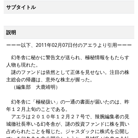
サブタイトル
説明
ーーー以下、2011年02月07日付のアエラより引用ーーー
幻冬舎に秘かに警告文が送られ、極秘情報をもたらす
人物も現れた。
謎のファンドは依然として正体を見せない。注目の株
主総会の帰趨は、意外な株主が握った。
（編集部 大鹿靖明）
幻冬舎に「極秘扱い」の一通の書面が届いたのは、昨
年１２月上旬のことである。
アエラは２０１０年１２月２７号で、辣腕編集者の見
城徹社長率いる幻冬舎が、謎の投資ファンドに株を買い
占められたことを報じた。ジャスダックに株式を公開し