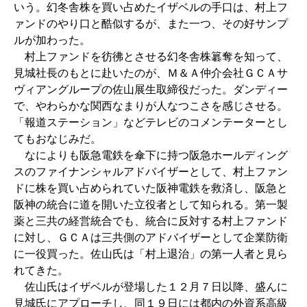
いう。幻冬舎株を買い占めたイザベルの手口は、村上フ
ァンドのやり口と酷似するが、また一つ、その好サンプ
ルが加わった。
村上ファンドを彷彿とさせる幻冬舎株簒奪を知って、
見城社長のもとに赴いたのが、Ｍ＆Ａ仲介会社ＧＣＡサ
ヴィアングループの佐山展生取締役だった。ダンディー
で、やわらかな関西なまりが人なつこさを感じさせる。
「報道ステーション」などテレビのコメンテーターとし
てもおなじみだ。
なによりも阪急電鉄を傘下に持つ阪急ホールディング
スのファイナンシャルアドバイザーとして、村上ファン
ドに株を買い占められていた阪神電鉄を救済し、阪急と
阪神の統合に道を開いた立役者として知られる。第一製
薬と三共の経営統合でも、統合に反対する村上ファンド
に対し、ＧＣＡは三共側のアドバイザーとして企業防衛
に一役買った。佐山氏は「村上退治」の第一人者と見ら
れてきた。
佐山氏はイザベルが登場した１２月７日以降、盛んに
見城氏にアプローチし、同１９日には都内の外資系高級