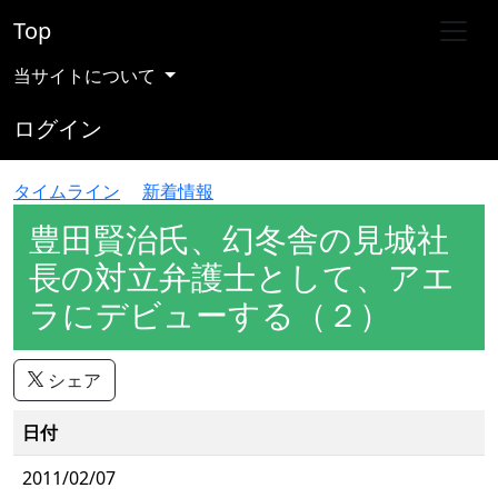
Top
当サイトについて
ログイン
タイムライン
新着情報
豊田賢治氏、幻冬舎の見城社
長の対立弁護士として、アエ
ラにデビューする（２）
シェア
日付
2011/02/07