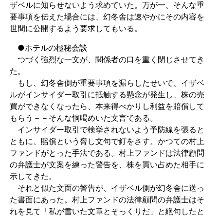
ザベルに知らせないよう求めていた。万が一、そんな重
要事項を伝えた場合には、幻冬舎は速やかにその内容を
世間に公開するよう要求してもいる。
●ホテルの極秘会談
つづく強烈な一文が、関係者の口を重く閉じさせてき
た。
もし、幻冬舎側が重要事項を漏らしたせいで、イザベ
ルがインサイダー取引に抵触する懸念が発生し、株の売
買ができなくなったら、本来得べかりし利益を賠償して
もらう－－そんな恫喝めいた文言である。
インサイダー取引で検挙されないよう予防線を張ると
ともに、賠償という脅し文句で釘をさす。かつての村上
ファンドがとった手法である。村上ファンドは法律顧問
の弁護士が文案を練った警告を、株を買い占めた相手に
示してきた。
それと似た文面の警告が、イザベル側が幻冬舎に送っ
た書面にあった。村上ファンドの法律顧問の弁護士はそ
れを見て「私が書いた文章とそっくりだ」と絶句したと