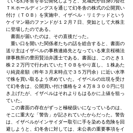
ている幻冬舎を非公開化しようと、見城氏が自身の会社
ＴＫホールディングスを通じて幻冬舎の株式の公開買い
付け（ＴＯＢ）を実施中、イザベル・リミテッドという
ケイマン籍のファンドが１２月７日、突如として大株主
に登場したのである。
書面が届いたのは、その直後だった。
重い口を開いた関係者たちの話を総合すると、書面の
送り主はイザベルの事務連絡先となっている東京桜橋法
律事務所の豊田賢治弁護士である。書面は、このとき１
株２２万円で行われていたＴＯＢをやり直し、１株あた
り純資産額（昨年３月末時点で３５万円余）に近い水準
で株を買い取るよう求めていた。イザベルの出現を受け
て幻冬舎は、公開買い付け価格を２４万８３００円に引
き上げたが、イザベルはそれよりもはるかに上値を狙っ
ていた。
この書面の存在がずっと極秘扱いになっているのは、
そこに重大な「警告」が記されていたからだった。警告
は、イザベルがインサイダー取引に手を染める危険を回
避しようと、幻冬舎に対しては、未公表の重要事項をイ