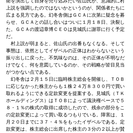
衛を演出して自身を売り込みたい佐山氏が、意識的に村
上説を強調したのではないかというのが、関係者たちに
広まる見方である。幻冬舎側はＧＣＡに次第に疑念を募
らせ、ＧＣＡとの話し合いはついに１月１８日、決裂し
た。ＧＣＡの渡辺章博ＣＥＯは見城氏に謝罪に行く予定
だ。
村上説が弱まると、佐山氏の出番もなくなる。そして
事態は、依然としてイザベルの正体はわからないという
振り出しに戻った。不気味なのは、その正体が不明なだ
けでなく、何を意図しているのか、その戦略が皆目見当
がつかない点である。
幻冬舎は２月１５日に臨時株主総会を開催し、ＴＯＢ
に応じなかった株主からも１株２４万８３００円で買い
取れるようにできる定款変更を提案する。見城氏（ＴＫ
ホールディングス）はＴＯＢによって議決権ベースで５
８・１％の株式の取得に成功したので、残余の部分をこ
の定款変更によって買い取るつもりでいる。障害は、１
月２０日までに３７・４％をもったイザベルである。定
款変更は、株主総会に出席した株主の３分の２以上が賛