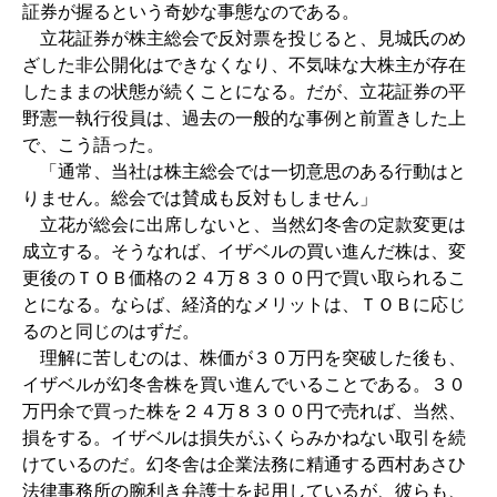
証券が握るという奇妙な事態なのである。
立花証券が株主総会で反対票を投じると、見城氏のめ
ざした非公開化はできなくなり、不気味な大株主が存在
したままの状態が続くことになる。だが、立花証券の平
野憲一執行役員は、過去の一般的な事例と前置きした上
で、こう語った。
「通常、当社は株主総会では一切意思のある行動はと
りません。総会では賛成も反対もしません」
立花が総会に出席しないと、当然幻冬舎の定款変更は
成立する。そうなれば、イザベルの買い進んだ株は、変
更後のＴＯＢ価格の２４万８３００円で買い取られるこ
とになる。ならば、経済的なメリットは、ＴＯＢに応じ
るのと同じのはずだ。
理解に苦しむのは、株価が３０万円を突破した後も、
イザベルが幻冬舎株を買い進んでいることである。３０
万円余で買った株を２４万８３００円で売れば、当然、
損をする。イザベルは損失がふくらみかねない取引を続
けているのだ。幻冬舎は企業法務に精通する西村あさひ
法律事務所の腕利き弁護士を起用しているが、彼らも、