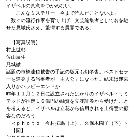
イザベルの真意をつかめない。
「こんなミステリー、今まで読んだことないよ」
数々の流行作家を育て上げ、文芸編集者として名を馳
せた見城氏さえ、驚愕する展開である。
【写真説明】
村上世彰
佐山展生
見城徹
話題の市橋達也被告の手記の版元も幻冬舎。ベストセラ
ーを連発する当事者が「主人公」になった。結末は迷宮
入りかハッピーエンドか
昨年１１月１２日に設立されたばかりのイザベル・リミ
テッドが推定１６億円の融資を立花証券から受けたこと
を考えると、イザベルは立花から信用される上得意の顧
客なのだろう
＜ｐｈｏｔｏ 今村拓馬（上）、久保木園子（下）＞
【図】