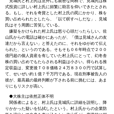
見城氏と村上氏は意外にも親密な間柄で、見城氏は株
式投資に詳しい村上氏に頻繁に助言を仰いできたとされ
る。もし、それを奇貨とした村上氏の罠にかかり、株を
買い占められたとしたら、「以て瞑すべしだな」、見城
氏はそう周囲に苦笑している。
嫌疑をかけられた村上氏は怒り心頭だったらしい。佐
山氏からの電話は確かにあったが、「僕は見城さんの友
達だから言えない」と答えたのに、それをゆがめて伝え
られた、というのである。そもそも０６年時点で２００
億円超の個人資産を有していた村上氏にとって、幻冬舎
株の買い占めでもたらされる利益は小さい。得られる推
定収益は、変更後ＴＯＢ価格２４万８３００円で試算し
て、せいぜい約１億７千万円である。現在刑事被告人の
彼が、最高裁の最終判断が下される前に挑むには、あま
りにもリスクが高い。
●大株主は依然正体不明
関係者によると、村上氏は見城氏に詳細を説明し、降
りかかった疑いを払拭したという。村上氏からの企業防