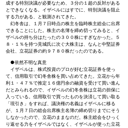
成する特別決議が必要なため、３分の１超の反対がある
とできなくなる。イザベルにはすでに、特別決議を阻止
する力がある、と観測されてきた。
幻冬舎は、１月７日時点の株主を臨時株主総会に出席
できることにした。株主の名簿を締め切ってみると、イ
ザベルの持ち分はたったの３００株にすぎなかった。５
８・１％を持つ見城氏に次ぐ大株主は、なんと中堅証券
会社、立花証券の約９７８０株だったのである。
●依然不明な真意
イザベルは、株式投資のプロが好む立花証券を使っ
て、信用取引で幻冬舎株を買い占めてきた。立花から年
利１・４７％で推定１６億円余の融資を受けて買い進ん
だとみられるので、イザベルの幻冬舎株は立花の担保に
入っている。信用取引で買ったものを決済して買い取る
「現引き」をすれば、議決権の名義はイザベルに移る
が、１月７日の総会出席株主名簿の締め切りまでにそう
しなかったので、立花のままなのだ。株主総会をひっく
り返せる力をイザベルではなく、イザベルが使った立花