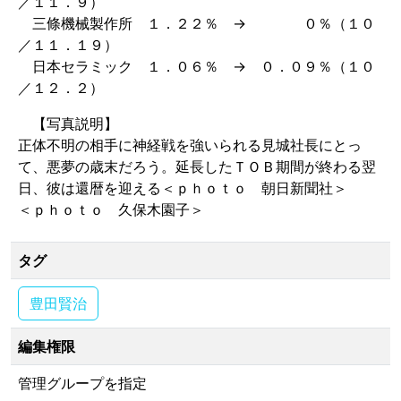
／１１．９）
三條機械製作所 １．２２％ → ０％（１０
／１１．１９）
日本セラミック １．０６％ → ０．０９％（１０
／１２．２）
【写真説明】
正体不明の相手に神経戦を強いられる見城社長にとっ
て、悪夢の歳末だろう。延長したＴＯＢ期間が終わる翌
日、彼は還暦を迎える＜ｐｈｏｔｏ 朝日新聞社＞
＜ｐｈｏｔｏ 久保木園子＞
タグ
豊田賢治
編集権限
管理グループを指定