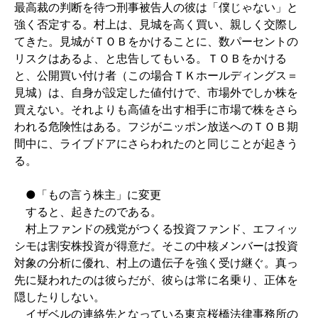
最高裁の判断を待つ刑事被告人の彼は「僕じゃない」と
強く否定する。村上は、見城を高く買い、親しく交際し
てきた。見城がＴＯＢをかけることに、数パーセントの
リスクはあるよ、と忠告してもいる。ＴＯＢをかける
と、公開買い付け者（この場合ＴＫホールディングス＝
見城）は、自身が設定した値付けで、市場外でしか株を
買えない。それよりも高値を出す相手に市場で株をさら
われる危険性はある。フジがニッポン放送へのＴＯＢ期
間中に、ライブドアにさらわれたのと同じことが起きう
る。
●「もの言う株主」に変更
すると、起きたのである。
村上ファンドの残党がつくる投資ファンド、エフィッ
シモは割安株投資が得意だ。そこの中核メンバーは投資
対象の分析に優れ、村上の遺伝子を強く受け継ぐ。真っ
先に疑われたのは彼らだが、彼らは常に名乗り、正体を
隠したりしない。
イザベルの連絡先となっている東京桜橋法律事務所の