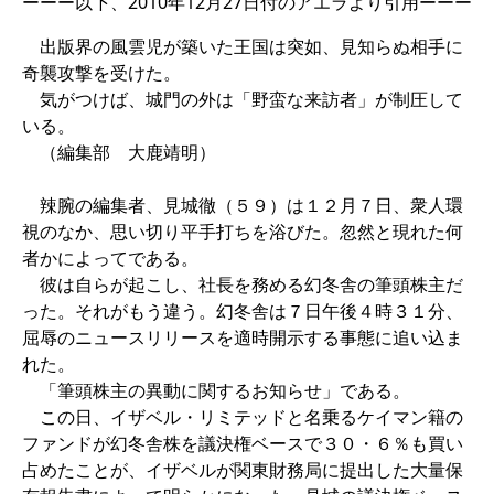
ーーー以下、2010年12月27日付のアエラより引用ーーー
出版界の風雲児が築いた王国は突如、見知らぬ相手に
奇襲攻撃を受けた。
気がつけば、城門の外は「野蛮な来訪者」が制圧して
いる。
（編集部 大鹿靖明）
辣腕の編集者、見城徹（５９）は１２月７日、衆人環
視のなか、思い切り平手打ちを浴びた。忽然と現れた何
者かによってである。
彼は自らが起こし、社長を務める幻冬舎の筆頭株主だ
った。それがもう違う。幻冬舎は７日午後４時３１分、
屈辱のニュースリリースを適時開示する事態に追い込ま
れた。
「筆頭株主の異動に関するお知らせ」である。
この日、イザベル・リミテッドと名乗るケイマン籍の
ファンドが幻冬舎株を議決権ベースで３０・６％も買い
占めたことが、イザベルが関東財務局に提出した大量保