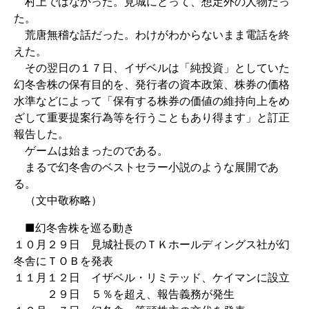
村上ではなかった。見城にとって、想定外の人物だっ
た。
荒唐無稽な話だった。わけがわからないまま電話を終
えた。
その翌日の１７日、イザベルは「純投資」としていた
幻冬舎株の保有目的を、発行者の資本政策、株券の価格
水準などによって「保有する株券の価値の維持向上をめ
ざして重要提案行為等を行うこともあり得ます」と訂正
報告した。
ゲームは始まったのである。
まるで幻冬舎のベストセラー小説のような展開であ
る。
（文中敬称略）
■幻冬舎株を巡る動き
１０月２９日 見城社長のＴＫホールディングス社が幻
冬舎にＴＯＢを発表
１１月１２日 イザベル・リミテッド、ケイマンに設立
２９日 ５％を超え、報告義務が発生