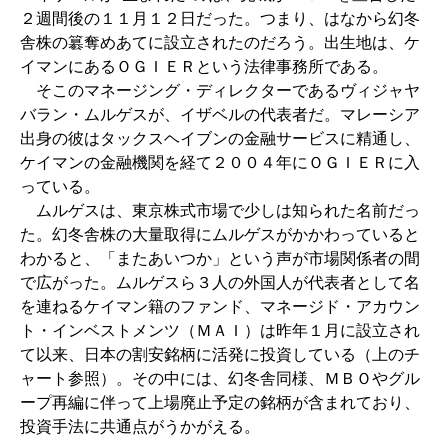
２週間後の１１月１２日だった。つまり、はなから幻冬
舎株の簒奪めあてに設立されたのだろう。出生地は、ケ
イマンにあるＯＧＩＥＲという法律事務所である。
そこのマネージング・ディレクターであるヴィジャヤ
バラン・ムルゲスが、イザベルの代表者だ。マレーシア
出身の彼はタックスヘイブンの金融サービスに精通し、
ケイマンの金融機関を経て２００４年にＯＧＩＥＲに入
っている。
ムルゲスは、東京株式市場で少しは知られた名前だっ
た。幻冬舎株の大量取得にムルゲスがかかわっていると
わかると、「またあいつか」という声が市場関係者の間
で広がった。ムルゲスら３人の外国人が代表者として名
を連ねるケイマン籍のファンド、マネージド・アカウン
ト・インベストメンツ（ＭＡＩ）は昨年１月に設立され
て以来、日本の割安銘柄に活発に投資している（上のチ
ャート参照）。その中には、幻冬舎同様、ＭＢＯやグル
ープ再編に伴って上場廃止予定の銘柄が含まれており、
投資手法に共通点がうかがえる。