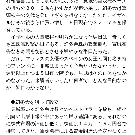
有報告書によって明らかになった。見城の議決権ベース
の持ち分３０・２％をわずかだが追い越し、幻冬舎は筆
頭株主の交代を公にせざるを得なくなったのだ。イザベ
ルはその後さらに買い増し、９日現在で３２・７％を保
有している。
イザベルの大量取得が明らかになった翌日は、奇しく
も真珠湾攻撃の日である。幻冬舎株の簒奪劇も、宣戦布
告なき奇襲を彷彿とさせる鮮やかな手口だった。
だが、フランスの女優やスペインの女王と同じ名を持
つファンドに、見城はまったく心当たりがなかった。１
週間以上たつ１５日夜段階でも、見城はその正体をつか
めなかった。来襲者がいったい何者で、どんな目的なの
か、皆目わからない。
●幻冬舎を狙って設立
見城率いる幻冬舎は数々のベストセラーを放ち、縮小
傾向の出版市場の中にあって増収基調にある。それなの
に株式市場の評価は低く、株価は１４万～１５万円台で
推移してきた。新株発行による資金調達の予定がなく上