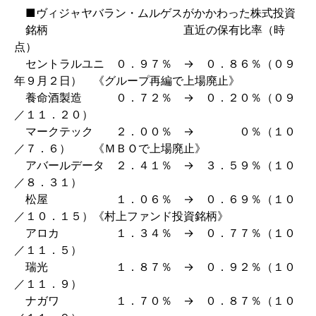
■ヴィジャヤバラン・ムルゲスがかかわった株式投資
銘柄 直近の保有比率（時
点）
セントラルユニ ０．９７％ → ０．８６％（０９
年９月２日） 《グループ再編で上場廃止》
養命酒製造 ０．７２％ → ０．２０％（０９
／１１．２０）
マークテック ２．００％ → ０％（１０
／７．６） 《ＭＢＯで上場廃止》
アバールデータ ２．４１％ → ３．５９％（１０
／８．３１）
松屋 １．０６％ → ０．６９％（１０
／１０．１５）《村上ファンド投資銘柄》
アロカ １．３４％ → ０．７７％（１０
／１１．５）
瑞光 １．８７％ → ０．９２％（１０
／１１．９）
ナガワ １．７０％ → ０．８７％（１０