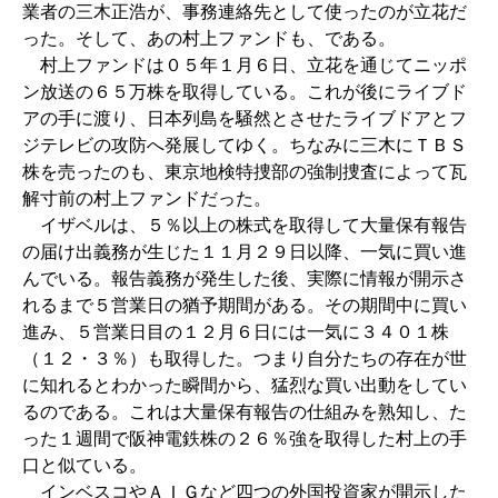
業者の三木正浩が、事務連絡先として使ったのが立花だ
った。そして、あの村上ファンドも、である。
村上ファンドは０５年１月６日、立花を通じてニッポ
ン放送の６５万株を取得している。これが後にライブド
アの手に渡り、日本列島を騒然とさせたライブドアとフ
ジテレビの攻防へ発展してゆく。ちなみに三木にＴＢＳ
株を売ったのも、東京地検特捜部の強制捜査によって瓦
解寸前の村上ファンドだった。
イザベルは、５％以上の株式を取得して大量保有報告
の届け出義務が生じた１１月２９日以降、一気に買い進
んでいる。報告義務が発生した後、実際に情報が開示さ
れるまで５営業日の猶予期間がある。その期間中に買い
進み、５営業日目の１２月６日には一気に３４０１株
（１２・３％）も取得した。つまり自分たちの存在が世
に知れるとわかった瞬間から、猛烈な買い出動をしてい
るのである。これは大量保有報告の仕組みを熟知し、た
った１週間で阪神電鉄株の２６％強を取得した村上の手
口と似ている。
インベスコやＡＩＧなど四つの外国投資家が開示した