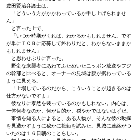
豊田賢治弁護士は、
「どういう方がかかわっているか申し上げられませ
ん」
と言った上で、
「いつか時期がくれば、わかるかもしれません。です
が単にＴＯＢに応募して終わりだと、わからないままか
もしれません」
と思わせぶりに言った。
野蛮な来襲者にあわてふためいたニッポン放送やフジ
の幹部と比べると、オーナーの見城は腹が据わっている
ように見える。
「上場しているのだから、こういうことが起きるのは
仕方がないですよ」
彼なりに泰然を装っているのかもしれない。内心は、
一体何者なのか、何が目的か、穏やかではないはずだ。
事情を知る人によると、ある人物が、そんな彼の動揺
を見透かすように秘かに接触を試みた。見城に連絡がつ
いたのは１６日朝のことらしい。