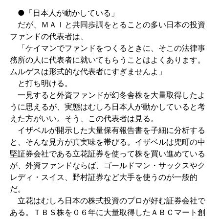
●「日本人が動かしている」
だが、ＭＡＩと共同歩調をとることの多い日本の投資
ファンドの代表者は、
「ケイマンでファンドをつくるときに、そこの法律事
務所の人に代表者に就いてもらうことはよくあります。
ムルゲスは形式的な代表者にすぎませんよ」
と打ち明ける。
一見すると外資ファンドが幻冬舎株を大量取得したよ
うに思えるが、実態はむしろ日本人が動かしていると考
えた方がいい。そう、この代表者は見る。
イザベルが開示した大量保有報告書を子細に分析する
と、そんな見方が真実味を帯びる。イザベルは兜町の中
堅証券会社である立花証券を使って株を買い進めている
が、外資ファンドならば、ゴールドマン・サックスやク
レディ・スイス、野村証券など大手を使うのが一般的
だ。
立花はむしろ日本の株式投資のプロが好む証券会社で
ある。ＴＢＳ株を０６年に大量取得したＡＢＣマート創