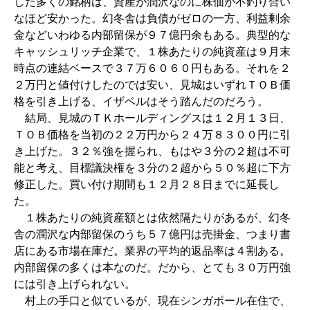
した多くの銘柄は、資産が潤沢なのに株価が不釣り合い
なほど安かった。幻冬舎は負債がゼロの一方、利益剰余
金などいわゆる内部留保が９７億円余もある。典型的な
キャッシュリッチ企業で、１株あたりの純資産は９月末
時点の連結ベースで３７万６０６０円もある。それを２
２万円と値付けしたのでは安い、見城はいずれＴＯＢ価
格を引き上げる、イザベルはそう踏んだのだろう。
結局、見城のＴＫホールディングスは１２月１３日、
ＴＯＢ価格を当初の２２万円から２４万８３００円に引
き上げた。３２％強を握られ、もはや３分の２超は不可
能と考え、目標議決権を３分の２超から５０％超に下方
修正した。買い付け期間も１２月２８日までに延長し
た。
１株あたりの純資産額とは依然隔たりがあるが、幻冬
舎の潤沢な内部留保のうち５７億円は売掛金、つまり書
店にある市場在庫だ。業界の平均的返品率は４割ある。
内部留保の多くは本なのだ。だから、とても３０万円強
には引き上げられない。
村上の手口と似ているが、現在シンガポール在住で、