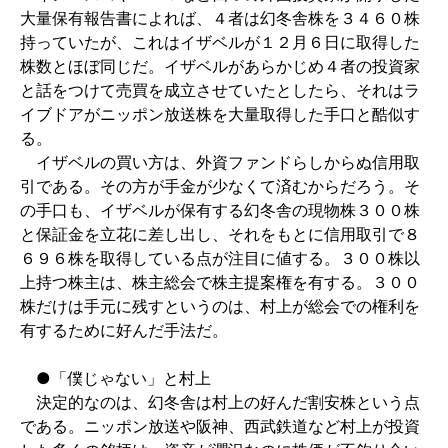
大量保有報告書によれば、４者は幻冬舎株を３４６０株
持っていたが、これはイザベルが１２月６日に取得した
株数とほぼ同じだ。イザベルがあらかじめ４者の投資家
と話をつけて売買を成立させていたとしたら、それはラ
イブドアがニッポン放送株を大量取得した手口と酷似す
る。
イザベルの買い方は、外資ファンドらしからぬ信用取
引である。その方が手金が少なくて済むからだろう。そ
の手口も、イザベルが保有する幻冬舎の現物株３００株
と保証金を立花に差し出し、それをもとに信用取引で８
６９６株を取得している点が注目に値する。３００株以
上持つ株主は、株主総会で株主提案権を有する。３００
株だけは手元に残すというのは、村上が総会での権利を
有するために好んだ手法だ。
●「僕じゃない」と村上
決定的なのは、幻冬舎は村上の好んだ割安株という点
である。ニッポン放送や阪神、西武鉄道など村上が投資