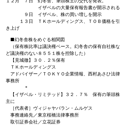
１２月 ７日 幻冬舎、筆頭株主の交代を発表。
イザベルの大量保有報告書が開示される
９日 イザベル、株の買い増しを開示
１３日 ＴＫホールディングス、ＴＯＢ価格を引
き上げ
■幻冬舎株をめぐる相関図
（保有株比率は議決権ベース。幻冬舎の保有自社株な
ど議決権のない８５５１株を控除した）
【見城徹】３０．２％保有
ＴＫホールディングス
アドバイザー／ＴＯＫＹＯ企業情報、西村あさひ法律
事務所
＊
【イザベル・リミテッド】３２．７％ 保有の筆頭株
主に
［代表者］ヴィジャヤバラン・ムルゲス
事務連絡先／東京桜橋法律事務所
取引証券会社／立花証券