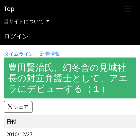
Top
当サイトについて
ログイン
タイムライン
新着情報
豊田賢治氏、幻冬舎の見城社
長の対立弁護士として、アエ
ラにデビューする（１）
シェア
日付
2010/12/27