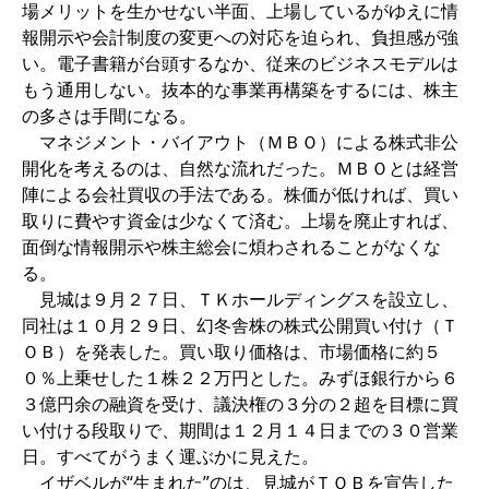
場メリットを生かせない半面、上場しているがゆえに情
報開示や会計制度の変更への対応を迫られ、負担感が強
い。電子書籍が台頭するなか、従来のビジネスモデルは
もう通用しない。抜本的な事業再構築をするには、株主
の多さは手間になる。
マネジメント・バイアウト（ＭＢＯ）による株式非公
開化を考えるのは、自然な流れだった。ＭＢＯとは経営
陣による会社買収の手法である。株価が低ければ、買い
取りに費やす資金は少なくて済む。上場を廃止すれば、
面倒な情報開示や株主総会に煩わされることがなくな
る。
見城は９月２７日、ＴＫホールディングスを設立し、
同社は１０月２９日、幻冬舎株の株式公開買い付け（Ｔ
ＯＢ）を発表した。買い取り価格は、市場価格に約５
０％上乗せした１株２２万円とした。みずほ銀行から６
３億円余の融資を受け、議決権の３分の２超を目標に買
い付ける段取りで、期間は１２月１４日までの３０営業
日。すべてがうまく運ぶかに見えた。
イザベルが“生まれた”のは、見城がＴＯＢを宣告した