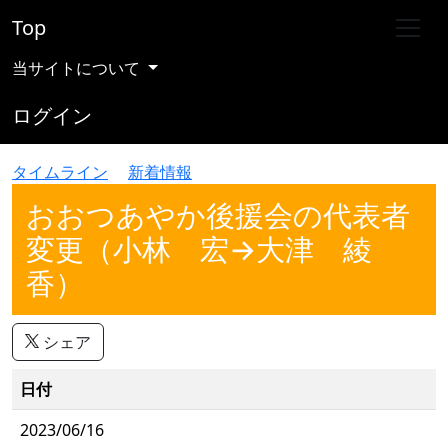
Top
当サイトについて
ログイン
タイムライン
新着情報
おおつあやか後援会の代表者
変更（小林 宏→大津 綾
香）
シェア
日付
2023/06/16