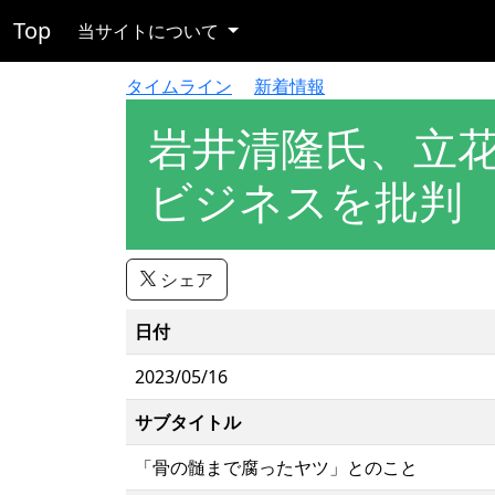
Top
当サイトについて
タイムライン
新着情報
岩井清隆氏、立
ビジネスを批判
シェア
日付
2023/05/16
サブタイトル
「骨の髄まで腐ったヤツ」とのこと