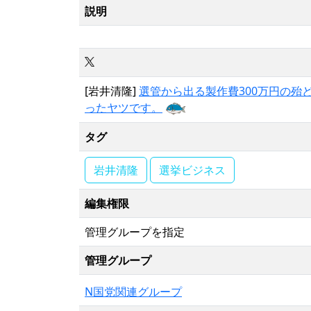
説明
[岩井清隆]
選管から出る製作費300万円の殆
ったヤツです。
タグ
岩井清隆
選挙ビジネス
編集権限
管理グループを指定
管理グループ
N国党関連グループ