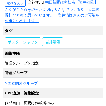
[立花孝志]
朝日新聞は卑怯者【岩井清隆】
動画を見る
さんが自ら命を絶った要因はみんなでつくる党【大津綾
香】だと強く思っています。 岩井清隆さんのご冥福を
お祈りいたします。
タグ
ポスタージャック
岩井清隆
編集権限
管理グループを指定
管理グループ
N国党関連グループ
URL追加・編集設定
作成自由、変更は作成者のみ