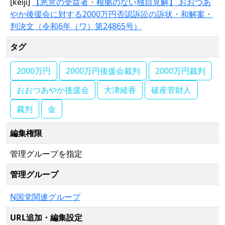
[keiji]
【悪意の受益者・根拠のない独自見解】 おおつあ
やか後援会に対する2000万円否認訴訟の訴状・和解案・
判決文（令和6年（ワ）第24865号）
タグ
2000万円
2000万円後援会裁判
2000万円裁判
おおつあやか後援会
大津綾香
破産管財人
裁判
金
編集権限
管理グループを指定
管理グループ
N国党関連グループ
URL追加・編集設定