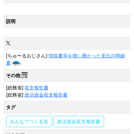
説明
[ちゅ〜るおじさん]
領収書等を徴し難かった支出の明細
書
その他
[総務省]
収支報告書
[総務省]
政治資金収支報告書
タグ
みんなでつくる党
政治資金収支報告書