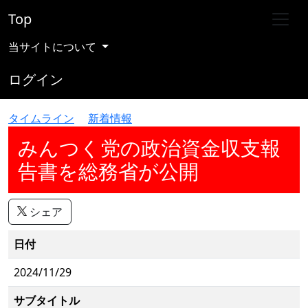
Top
当サイトについて
ログイン
タイムライン
新着情報
みんつく党の政治資金収支報
告書を総務省が公開
シェア
日付
2024/11/29
サブタイトル