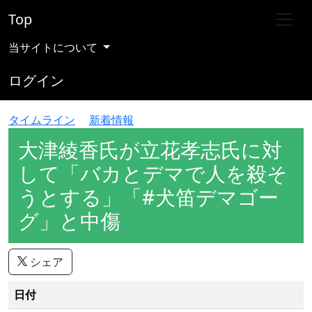
Top
当サイトについて
ログイン
タイムライン
新着情報
大津綾香氏が立花孝志氏に対
して「バカとデマで人を殺そ
うとする」「#犬笛デマゴー
グ」と中傷
シェア
日付