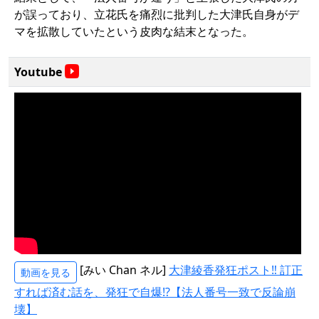
が誤っており、立花氏を痛烈に批判した大津氏自身がデ
マを拡散していたという皮肉な結末となった。
Youtube
[みい Chan ネル]
大津綾香発狂ポスト‼ 訂正
動画を見る
すれば済む話を、発狂で自爆⁉【法人番号一致で反論崩
壊】