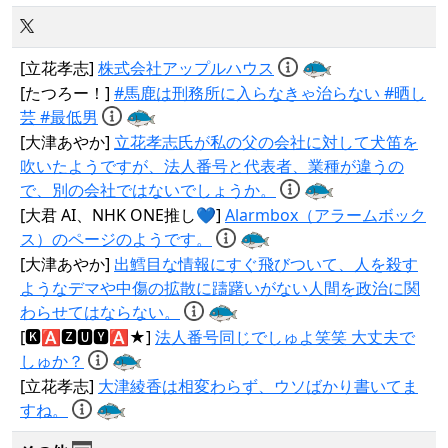
[立花孝志]
株式会社アップルハウス
[たつろー！]
#馬鹿は刑務所に入らなきゃ治らない #晒し
芸 #最低男
[大津あやか]
立花孝志氏が私の父の会社に対して犬笛を
吹いたようですが、法人番号と代表者、業種が違うの
で、別の会社ではないでしょうか。
[大君 AI、NHK ONE推し💙]
Alarmbox（アラームボック
ス）のページのようです。
[大津あやか]
出鱈目な情報にすぐ飛びついて、人を殺す
ようなデマや中傷の拡散に躊躇いがない人間を政治に関
わらせてはならない。
[🅺🅰🆉🆄🆈🅰★]
法人番号同じでしゅよ笑笑 大丈夫で
しゅか？
[立花孝志]
大津綾香は相変わらず、ウソばかり書いてま
すね。