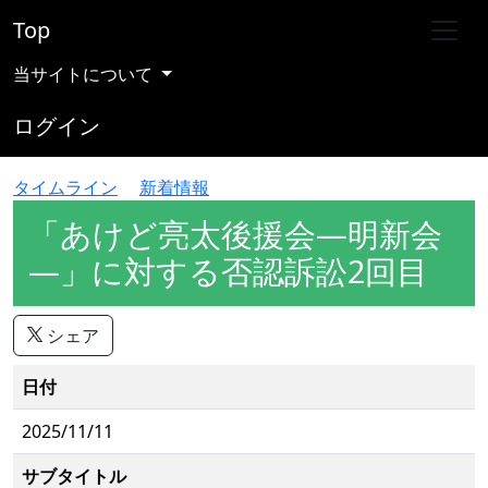
Top
当サイトについて
ログイン
タイムライン
新着情報
「あけど亮太後援会―明新会
―」に対する否認訴訟2回目
シェア
日付
2025/11/11
サブタイトル