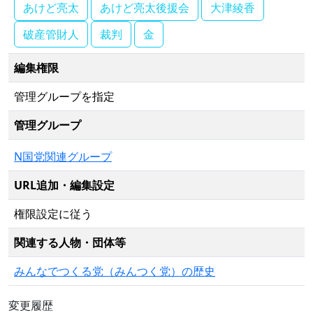
あけど亮太
あけど亮太後援会
大津綾香
破産管財人
裁判
金
編集権限
管理グループを指定
管理グループ
N国党関連グループ
URL追加・編集設定
権限設定に従う
関連する人物・団体等
みんなでつくる党（みんつく党）の歴史
変更履歴