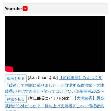
Youtube
[みい Chan ネル]
【前代未聞】みんつく党
動画を見る
「破産して判例に載りました」と自慢する政治家・大津
綾香がヤバすぎる‼️ 〜笑ってはいけない倒産事例2025〜
[宣伝部長コイチ/ koichi]
【大津綾香】最高
動画を見る
裁砲が心外だった？「持ち上げ支持者どこへ」債権者集