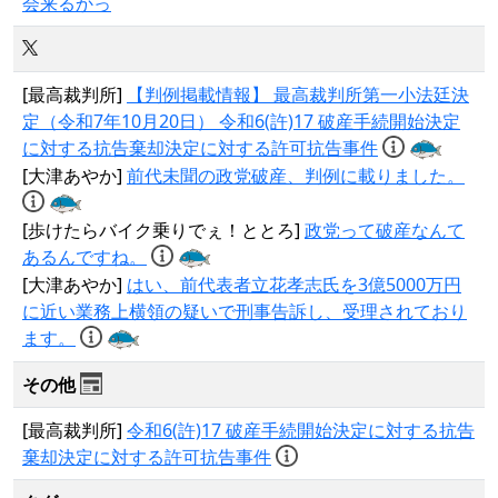
会来るかっ
[最高裁判所]
【判例掲載情報】 最高裁判所第一小法廷決
定（令和7年10月20日） 令和6(許)17 破産手続開始決定
に対する抗告棄却決定に対する許可抗告事件
[大津あやか]
前代未聞の政党破産、判例に載りました。
[歩けたらバイク乗りでぇ！ととろ]
政党って破産なんて
あるんですね。
[大津あやか]
はい、前代表者立花孝志氏を3億5000万円
に近い業務上横領の疑いで刑事告訴し、受理されており
ます。
その他
[最高裁判所]
令和6(許)17 破産手続開始決定に対する抗告
棄却決定に対する許可抗告事件