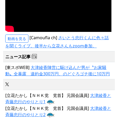
[Camoufla ch]
さいとう忠行くんに色々話
動画を見る
を聞くライブ。後半から立花さんもzoom参加。
ニュース記事
[東スポWEB]
大津綾香陣営に駆け込んだ男が〝お家騒
動〟全暴露 違約金300万円、のどぐろゴチ後に10万円
[立花たかし【ＮＨＫ党 党首】 元国会議員]
大津綾香と
斉藤忠行のやりとり1
[立花たかし【ＮＨＫ党 党首】 元国会議員]
大津綾香と
斉藤忠行のやりとり2