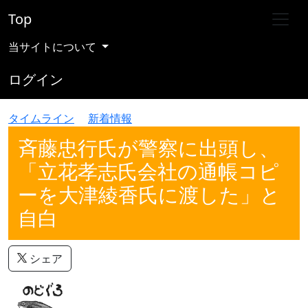
Top
当サイトについて
ログイン
タイムライン
新着情報
斉藤忠行氏が警察に出頭し、
「立花孝志氏会社の通帳コピ
ーを大津綾香氏に渡した」と
自白
シェア