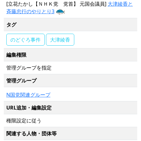
[立花たかし【ＮＨＫ党 党首】 元国会議員]
大津綾香と
斉藤忠行のやりとり3
タグ
のどぐろ事件
大津綾香
編集権限
管理グループを指定
管理グループ
N国党関連グループ
URL追加・編集設定
権限設定に従う
関連する人物・団体等