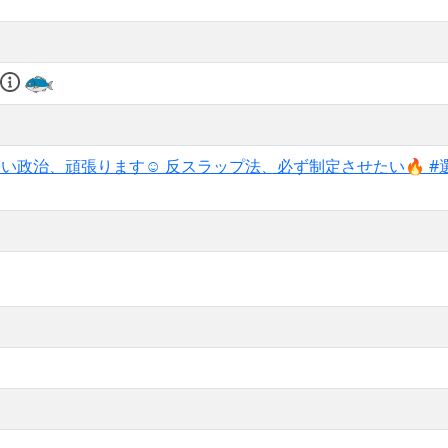
ならない政治、頑張ります☺️ 反スラップ法、必ず制定させたい🔥 