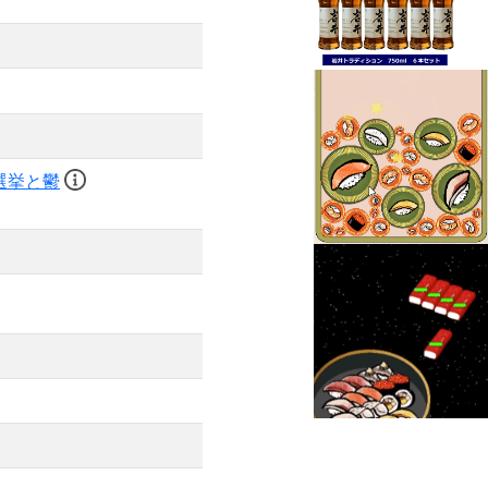
#選挙と鬱