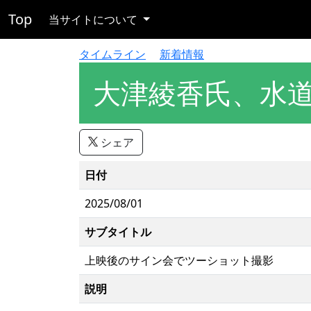
Top
当サイトについて
タイムライン
新着情報
大津綾香氏、水
シェア
日付
2025/08/01
サブタイトル
上映後のサイン会でツーショット撮影
説明