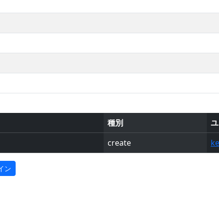
種別
ユ
create
ke
イン