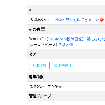
[大津あやか]
『選挙と鬱』を観てきました🍑
その他
[a.otsu_]
【Instagram投稿画像】 鬱に
[ユーロスペース]
選挙と鬱
タグ
大津綾香
水道橋博士
編集権限
管理グループを指定
管理グループ