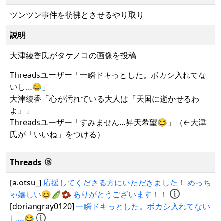
ツンツン事件を彷彿とさせるやり取り
説明
大津綾香氏がタケノコの画像を投稿
Threadsユーザー「一瞬ドキっとした。ボカシ入れてな
いし…😂」
大津綾香「心が汚れている大人は『天国に逝かせるわ
よ』」
Threadsユーザー「すみません…昇天希望😂」（←大津
氏が「いいね」をつける）
Threads
[a.otsu_]
応援してくださる方にいただきました！ めっち
ゃ嬉しい😆🫛🫘 ありがとうございます！！
[doriangray0120]
一瞬ドキっとした。ボカシ入れてない
し…😂