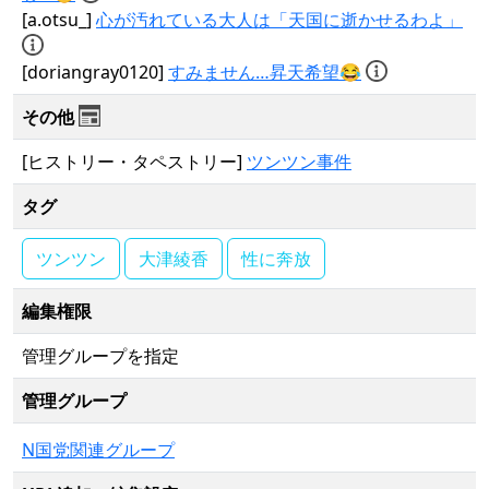
[a.otsu_]
心が汚れている大人は「天国に逝かせるわよ」
[doriangray0120]
すみません…昇天希望😂
その他
[ヒストリー・タペストリー]
ツンツン事件
タグ
ツンツン
大津綾香
性に奔放
編集権限
管理グループを指定
管理グループ
N国党関連グループ