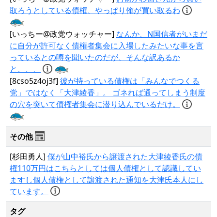
取ろうとしている債権、やっぱり俺が買い取るわ
[いっちー@政党ウォッチャー]
なんか、N国信者がいまだ
に自分が許可なく債権者集会に入場したみたいな事を言
っているとの噂を聞いたのだが、そんな訳あるか
と、、、
[8cso5z4oj3f]
彼が持っている債権は「みんなでつくる
党」ではなく「大津綾香」。 ゴネれば通ってしまう制度
の穴を突いて債権者集会に潜り込んでいるだけ。
その他
[杉田勇人]
僕が山中裕氏から譲渡された大津綾香氏の債
権110万円はこちらとしては個人債権として認識してい
ますし個人債権として譲渡された通知を大津氏本人にし
ています。
タグ