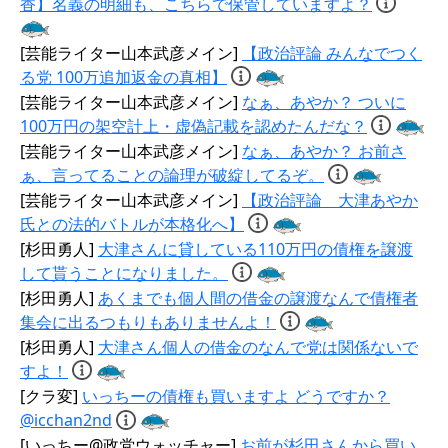
香】名義の明細も、こちらで保管していますよ？
[芸能ライター山本武彦メイン]
【政治評論 みんなでつく
る党 100万追加返金の真相】
[芸能ライター山本武彦メイン]
なぁ、あやか？ ついに
100万円の架空計上・虚偽記載を認めたんだな？
[芸能ライター山本武彦メイン]
なぁ、あやか？ お前さ
ぁ、言ってることの論理が破綻してるぞ。
[芸能ライター山本武彦メイン]
【政治評論 大津あやか
氏との法的バトルが本格化へ】
[杉田勇人]
大津さんに貸している110万円の債権を譲渡
して貰うことになりました。
[杉田勇人]
あくまでも個人間の借金の譲渡なんで債権者
集会に出るつもりもありませんよ！
[杉田勇人]
大津さん個人の借金のなんで党は関係ないで
すよ！
[クラ変]
いっちーの債権も買いますよ どうですか？
@icchan2nd
[いっちー@政党ウォッチャー]
お前が杉田さんから買い