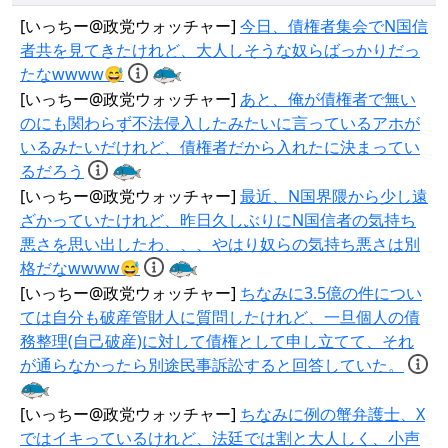
[いっちー@政党ウォッチャー]
今日、債権者集会でN国信
者共を見てきたけれど、大人しそうな奴らばっかりだっ
たなwwww😅
[いっちー@政党ウォッチャー]
あと、俺が債権者で無い
のにも関わらず不法侵入したみたいに言っているアホが
いるみたいだけれど、債権者だから入れたに決まってい
るだろう
[いっちー@政党ウォッチャー]
最近、N国界隈から少し遠
ざかっていたけれど、昨日久しぶりにN国信者の気持ち
悪さを思い出したわ、、、やはり奴らの気持ち悪さは別
格だなwwww😅
[いっちー@政党ウォッチャー]
ちなみに3.5億の件につい
ては自分も破産管財人に質問したけれど、一旦個人の債
務整理(自己破産)に対して債権として申し立てて、それ
が通らなかったら別途民事訴訟すると回答していた。
[いっちー@政党ウォッチャー]
ちなみに例の蟹弁護士、X
ではイキっているけれど、法廷では割と大人しく、小声