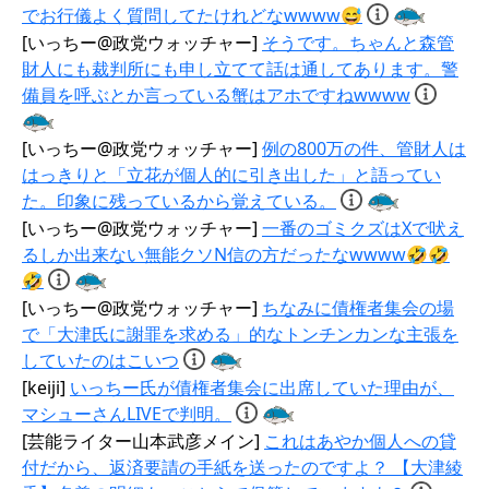
でお行儀よく質問してたけれどなwwww😅
[いっちー@政党ウォッチャー]
そうです。ちゃんと森管
財人にも裁判所にも申し立てて話は通してあります。警
備員を呼ぶとか言っている蟹はアホですねwwww
[いっちー@政党ウォッチャー]
例の800万の件、管財人は
はっきりと「立花が個人的に引き出した」と語ってい
た。印象に残っているから覚えている。
[いっちー@政党ウォッチャー]
一番のゴミクズはXで吠え
るしか出来ない無能クソN信の方だったなwwww🤣🤣
🤣
[いっちー@政党ウォッチャー]
ちなみに債権者集会の場
で「大津氏に謝罪を求める」的なトンチンカンな主張を
していたのはこいつ
[keiji]
いっちー氏が債権者集会に出席していた理由が、
マシューさんLIVEで判明。
[芸能ライター山本武彦メイン]
これはあやか個人への貸
付だから、返済要請の手紙を送ったのですよ？ 【大津綾