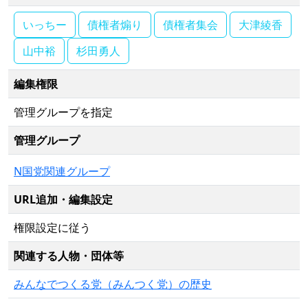
いっちー
債権者煽り
債権者集会
大津綾香
山中裕
杉田勇人
編集権限
管理グループを指定
管理グループ
N国党関連グループ
URL追加・編集設定
権限設定に従う
関連する人物・団体等
みんなでつくる党（みんつく党）の歴史