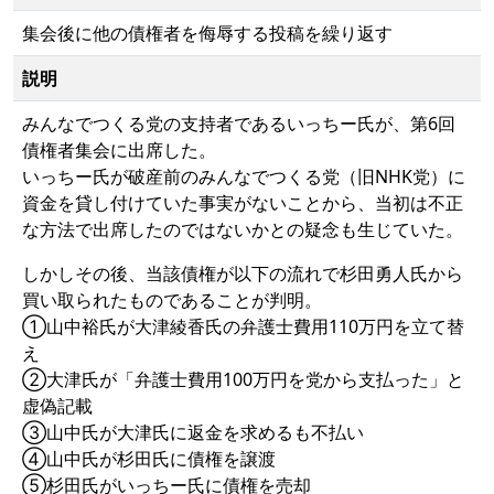
集会後に他の債権者を侮辱する投稿を繰り返す
説明
みんなでつくる党の支持者であるいっちー氏が、第6回
債権者集会に出席した。
いっちー氏が破産前のみんなでつくる党（旧NHK党）に
資金を貸し付けていた事実がないことから、当初は不正
な方法で出席したのではないかとの疑念も生じていた。
しかしその後、当該債権が以下の流れで杉田勇人氏から
買い取られたものであることが判明。
①山中裕氏が大津綾香氏の弁護士費用110万円を立て替
え
②大津氏が「弁護士費用100万円を党から支払った」と
虚偽記載
③山中氏が大津氏に返金を求めるも不払い
④山中氏が杉田氏に債権を譲渡
⑤杉田氏がいっちー氏に債権を売却