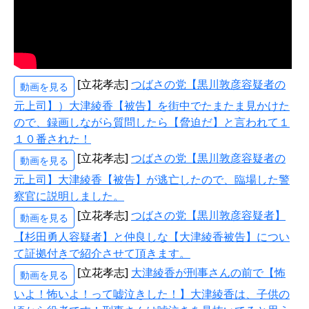
[立花孝志]
つばさの党【黒川敦彦容疑者の
動画を見る
元上司】）大津綾香【被告】を街中でたまたま見かけた
ので、録画しながら質問したら【脅迫だ】と言われて１
１０番された！
[立花孝志]
つばさの党【黒川敦彦容疑者の
動画を見る
元上司】大津綾香【被告】が逃亡したので、臨場した警
察官に説明しました。
[立花孝志]
つばさの党【黒川敦彦容疑者】
動画を見る
【杉田勇人容疑者】と仲良しな【大津綾香被告】につい
て証拠付きで紹介させて頂きます。
[立花孝志]
大津綾香が刑事さんの前で【怖
動画を見る
いよ！怖いよ！って嘘泣きした！】大津綾香は、子供の