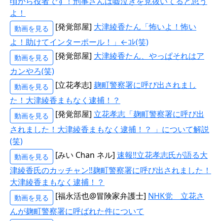
頃から役者です！刑事さんは嘘泣きを見抜いてると思う
よ！
[発覚部屋]
大津綾香たん「怖いよ！怖い
動画を見る
よ！助けてインターポール！」←ｺﾚ(笑)
[発覚部屋]
大津綾香たん、やっぱそれはア
動画を見る
カンやろ(笑)
[立花孝志]
麹町警察署に呼び出されまし
動画を見る
た！大津綾香まもなく逮捕！？
[発覚部屋]
立花孝志「麹町警察署に呼び出
動画を見る
されました！大津綾香まもなく逮捕！？ 」について解説
(笑)
[みい Chan ネル]
速報‼立花孝志氏が語る大
動画を見る
津綾香氏のカッチャン‼麹町警察署に呼び出されました！
大津綾香まもなく逮捕！？
[福永活也@冒険家弁護士]
NHK党 立花さ
動画を見る
んが麹町警察署に呼ばれた件について