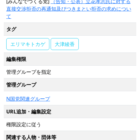
[みんなでつくる党]
（告知・公表）立花孝志氏に対する
直接交渉拒否の再通知及びつきまとい拒否の求めについ
て
タグ
エリマキトカゲ
大津綾香
編集権限
管理グループを指定
管理グループ
N国党関連グループ
URL追加・編集設定
権限設定に従う
関連する人物・団体等