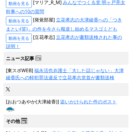
[マリア_R_M]
みんなでつくる党 明ヶ戸亮太
動画を見る
幹事への10の質問
[発覚部屋]
立花孝志の大津綾香への「つき
動画を見る
まとい(笑)」の件を今さら報道し始めるマスゴミども
[立花孝志]
立花孝志が書類送検された事の
動画を見る
説明！
ニュース記事
[東スポWEB]
福永活也弁護士「大した話じゃない」大津
綾香氏への軽犯罪法違反で立花孝志党首が書類送検
[おおつあやか(大津綾香)]
追いかけられた件のポスト
その他