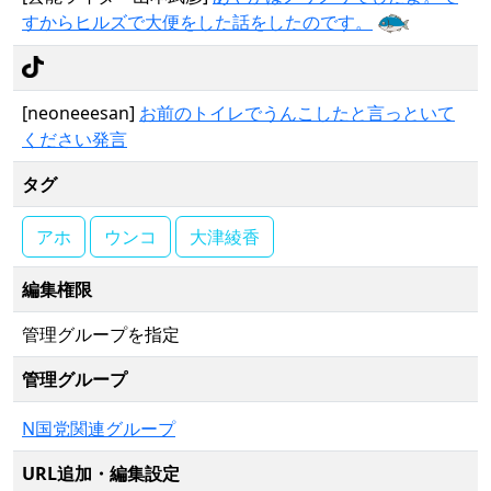
すからヒルズで大便をした話をしたのです。
[neoneeesan]
お前のトイレでうんこしたと言っといて
ください発言
タグ
アホ
ウンコ
大津綾香
編集権限
管理グループを指定
管理グループ
N国党関連グループ
URL追加・編集設定