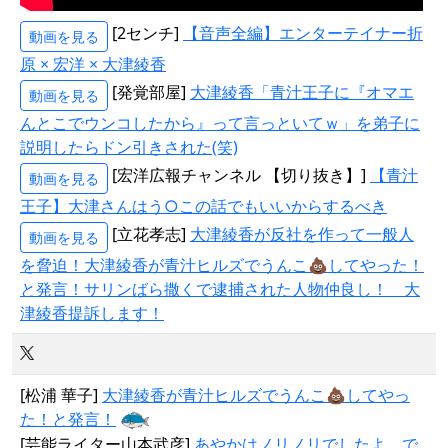
[2センチ]
【音声全編】エンターテイナー折
動画を見る
原 × 宏洋 × 大津綾香
[発覚部屋]
大津綾香「青汁王子に『オマエ
動画を見る
んとこでウンコしたから』って言っといてｗ」を弟子に
説明したらドン引きされた(笑)
[宏洋広報チャンネル 【切り抜き】]
【青汁
動画を見る
王子】大津さんはう○この話でもいいからするべき
[立花孝志]
大津綾香が反社を作って一般人
動画を見る
を脅迫！大津綾香が青汁ヒルズでうんこ💩してやった！
と発言！サリンばら撒くで逮捕された人物仲良し！ 大
津綾香提訴します！
[松浦 華子]
大津綾香が青汁ヒルズでうんこ💩してやっ
た！と発言！
[芸能ライター山本武彦]
あやかはノリノリでしたよ。で